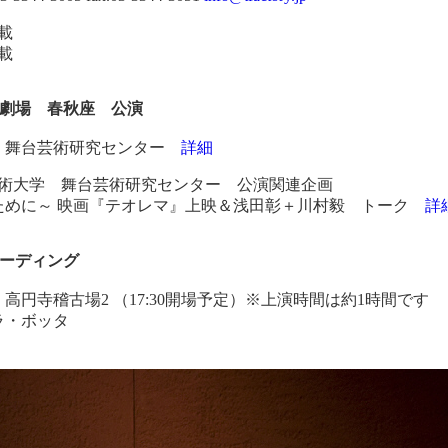
載
載
術劇場 春秋座 公演
 舞台芸術研究センター
詳細
芸術大学 舞台芸術研究センター 公演関連企画
のために～ 映画『テオレマ』上映＆浅田彰＋川村毅 トーク
詳
ーディング
 座・高円寺稽古場2 （17:30開場予定）※上演時間は約1時間です
ラ・ボッタ