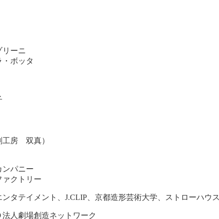
ゾリーニ
ラ・ボッタ
子
劇工房 双真）
カンパニー
ファクトリー
ンタテイメント、J.CLIP、京都造形芸術大学、ストローハウ
Ｏ法人劇場創造ネットワーク