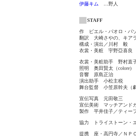
伊藤キム
…野人
STAFF
作 ピエル・パオロ・パ
翻訳 大崎さやの、キア
構成・演出／川村 毅
衣裳・美粧 宇野亞喜良
衣裳・美粧助手 野村直
照明 奥田賢太（colore)
音響 原島正治
演出助手 小松主税
舞台監督 小笠原幹夫（
宣伝写真 元田敬三
宣伝美術 マッチアンド
製作 平井佳子／ティー
協力 トライストーン・エ
提携 座・高円寺／ＮＰ