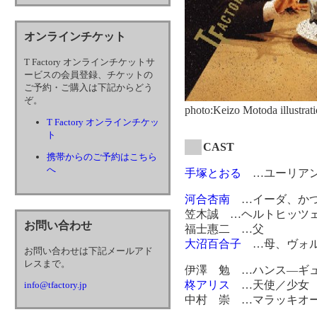
オンラインチケット
T Factory オンラインチケットサ
ービスの会員登録、チケットの
ご予約・ご購入は下記からどう
ぞ。
photo:Keizo Motoda illustr
T Factory オンラインチケッ
ト
CAST
携帯からのご予約はこちら
へ
手塚とおる
…ユーリア
河合杏南
…イーダ、かつ
笠木誠 …ヘルトヒッツ
お問い合わせ
福士惠二 …父
大沼百合子
…母、ヴォル
お問い合わせは下記メールアド
レスまで。
伊澤 勉 …ハンス―ギ
柊アリス
…天使／少女
info@tfactory.jp
中村 崇 …マラッキオ