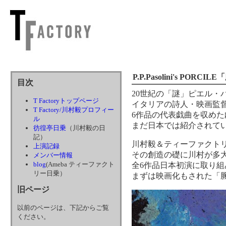
P.P.Pasolini's PORCI
目次
20世紀の「謎」ピエル・
T Factoryトップページ
イタリアの詩人・映画監
T Factory/川村毅プロフィー
6作品の代表戯曲を収め
ル
まだ日本では紹介されて
彷徨亭日乗
（川村毅の日
記）
川村毅＆ティーファクトリ
上演記録
その創造の礎に川村が多
メンバー情報
blog
(Ameba ティーファクト
全6作品日本初演に取り組
リー日乗）
まずは映画化もされた「豚
旧ページ
以前のページは、下記からご覧
ください。