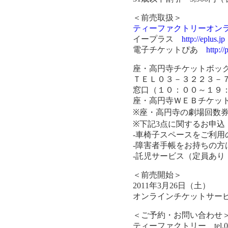
＜前売取扱＞
ティーファクトリーオン
イープラス
http://eplus.jp
電子チケットぴあ
http://p
座・高円寺チケットボッ
ＴＥＬ０３－３２２３－
窓口（１０：００～１
座・高円寺ＷＥＢチケ
※座・高円寺の劇場回数
※下記3点に関するお申
-車椅子スペースをご利
-障害者手帳をお持ちの
-託児サービス（定員あ
＜前売開始＞
2011年3月26日（土）
オンラインチケットサー
＜ご予約・お問い合わせ
ティーファクトリー tel.03-334