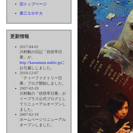
旧トップページ
第三エロチカ
更新情報
2017-04-01
川村毅の日記「彷徨亭日
乗」が、
http://kawamura.stablo.jp
に
お引越ししました。
2010-12-07
「ティーファクトリー日
乗」ブログ開始しました。
2007-02-19
川村毅の「彷徨亭日乗」が
イープラス公式ブログとし
てリニューアルオープンし
ました。
2007-02-19
ホームページリニューアル
オープンしました。