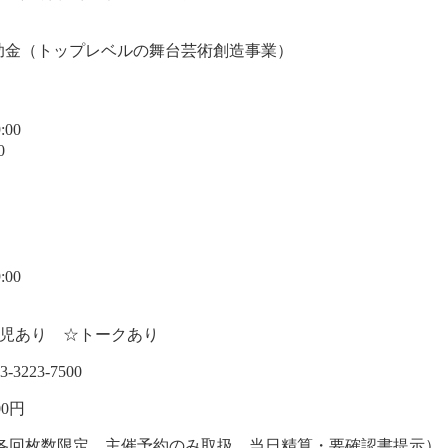
助金（トップレベルの舞台芸術創造事業）
:00
0
:00
★託児あり ☆トークあり
.03-3223-7500
00円
0円（各回枚数限定、主催予約のみ取扱、当日精算・要確認書提示）