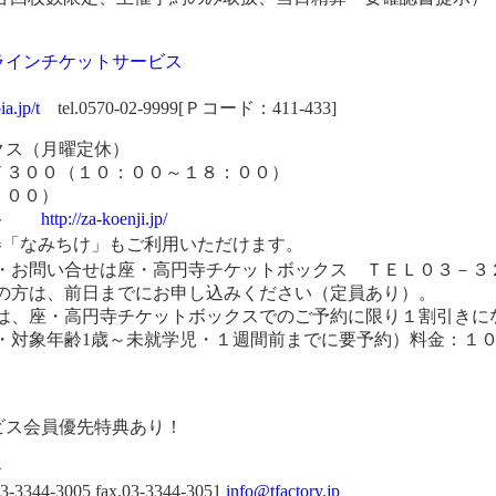
ラインチケットサービス
ia.jp/t
tel.0570-02-9999[Ｐコード：411-433]
クス（月曜定休）
７３００（１０：００～１８：００）
９：００）
ット
http://za-koenji.jp/
券「なみちけ」もご利用いただけます。
込・お問い合せは座・高円寺チケットボックス ＴＥＬ０３－
用の方は、前日までにお申し込みください（定員あり）。
方は、座・高円寺チケットボックスでのご予約に限り１割引きに
り・対象年齢1歳～未就学児・１週間前までに要予約）料金：
ビス会員優先特典あり！
＞
4-3005 fax.03-3344-3051
info@tfactory.jp