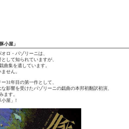
LE「豚小屋」
パオロ・パゾリーニは、
督として知られていますが、
た戯曲集を遺しています。
いません。
ー31年目の第一作として、
大な影響を受けたパゾリーニの戯曲の本邦初翻訳初演、
みます。
小屋」!