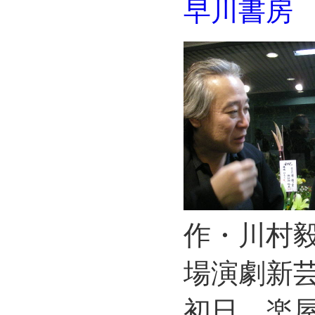
早川書房
作・川村毅
場演劇新芸
初日、楽