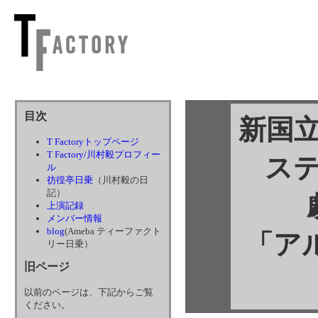
目次
新国立
T Factoryトップページ
T Factory/川村毅プロフィー
ス
ル
彷徨亭日乗
（川村毅の日
記）
上演記録
メンバー情報
blog
(Ameba ティーファクト
「ア
リー日乗）
旧ページ
以前のページは、下記からご覧
ください。