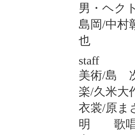
男・ヘクト
島岡/中
也
staff
美術/島
楽/久米
衣裳/原
明 歌唱