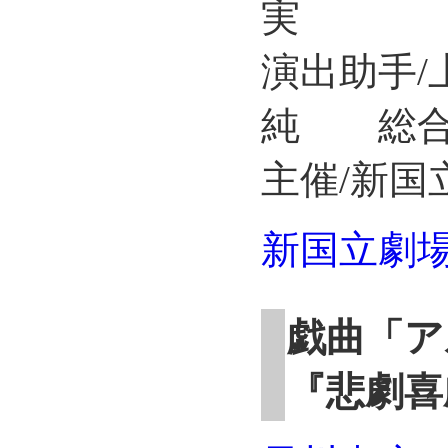
実
演出助手
純 総合
主催/新国
新国立劇
戯曲「ア
『悲劇喜劇