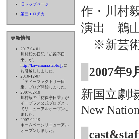
旧トップページ
作・川村
第三エロチカ
演出 鵜
更新情報
※新芸術
2017-04-01
川村毅の日記「彷徨亭日
乗」が、
http://kawamura.stablo.jp
に
2007年9
お引越ししました。
2010-12-07
「ティーファクトリー日
乗」ブログ開始しました。
新国立劇
2007-02-19
川村毅の「彷徨亭日乗」が
イープラス公式ブログとし
New Nation
てリニューアルオープンし
ました。
2007-02-19
ホームページリニューアル
cast&staf
オープンしました。