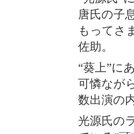
唐氏の子
もってさ
佐助。
“葵上”に
可憐なが
数出演の
光源氏の