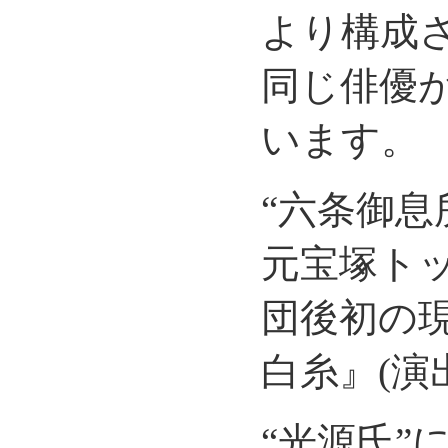
より構成
同じ俳優
います。
“六条御息
元宝塚ト
団後初の
白糸』(演
“光源氏”