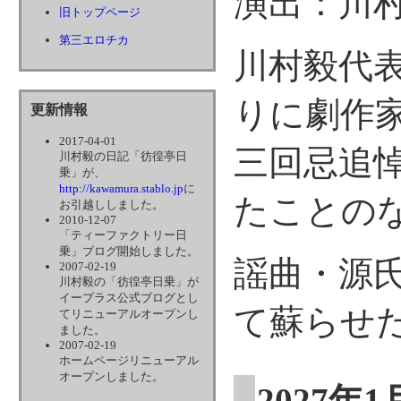
演出：川
旧トップページ
第三エロチカ
川村毅代表
りに劇作
更新情報
2017-04-01
三回忌追悼
川村毅の日記「彷徨亭日
乗」が、
http://kawamura.stablo.jp
に
たことの
お引越ししました。
2010-12-07
「ティーファクトリー日
乗」ブログ開始しました。
謡曲・源
2007-02-19
川村毅の「彷徨亭日乗」が
イープラス公式ブログとし
て蘇らせた
てリニューアルオープンし
ました。
2007-02-19
ホームページリニューアル
オープンしました。
2027年1