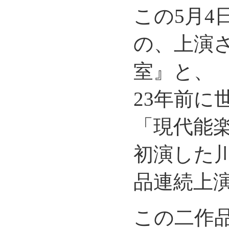
この5月4
の、上演
室』と、
23年前に
「現代能
初演した
品連続上
この二作