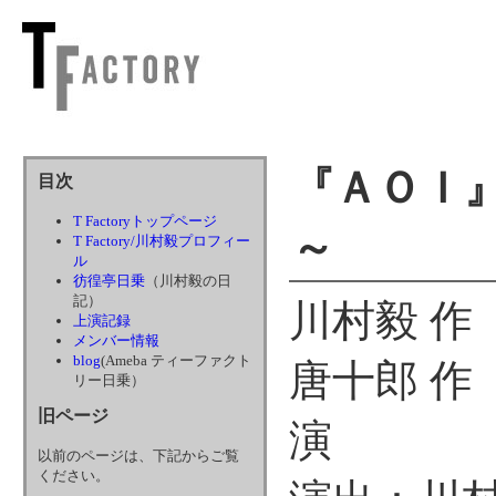
『ＡＯＩ
目次
T Factoryトップページ
～
T Factory/川村毅プロフィー
ル
彷徨亭日乗
（川村毅の日
記）
川村毅 作
上演記録
メンバー情報
blog
(Ameba ティーファクト
唐十郎 作
リー日乗）
旧ページ
演
以前のページは、下記からご覧
ください。