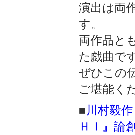
演出は両
す。
両作品とも
た戯曲で
ぜひこの
ご堪能くだ
■
川村毅作
ＨＩ』論