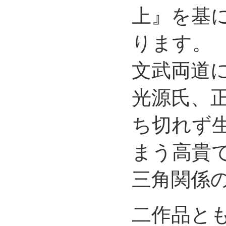
上』を基
ります。
文武両道
光源氏、
ち切れず
まう高貴
三角関係
二作品と