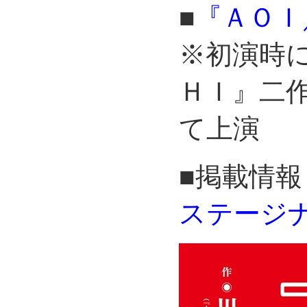
■
『ＡＯＩ
※初演時
ＨＩ』二
て上演
■掲載情報
ステージナタ