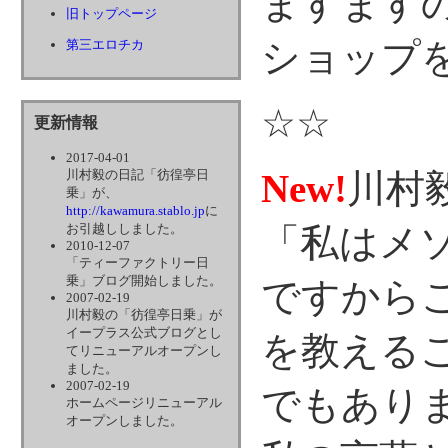
ますます
旧トップページ
ショップ
第三エロチカ
☆☆
更新情報
2017-04-01
New!
川村
川村毅の日記「彷徨亭日
乗」が、
http://kawamura.stablo.jp
に
「私はメ
お引越ししました。
2010-12-07
「ティーファクトリー日
乗」ブログ開始しました。
ですから
2007-02-19
川村毅の「彷徨亭日乗」が
イープラス公式ブログとし
を教える
てリニューアルオープンし
ました。
2007-02-19
でもあり
ホームページリニューアル
オープンしました。