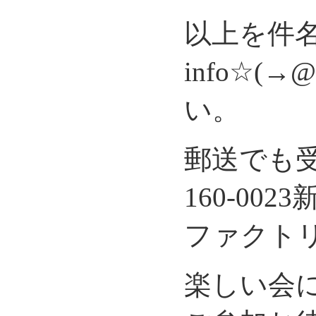
以上を件名
info☆(→
い。
郵送でも
160-002
ファクト
楽しい会