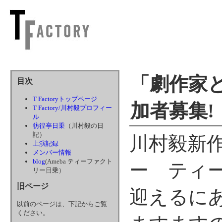
「劇作家
目次
T Factoryトップページ
加者募集!
T Factory/川村毅プロフィー
ル
彷徨亭日乗
（川村毅の日
記）
川村毅新
上演記録
メンバー情報
blog
(Ameba ティーファクト
ー ティー
リー日乗）
旧ページ
迎えるに
以前のページは、下記からご覧
ください。